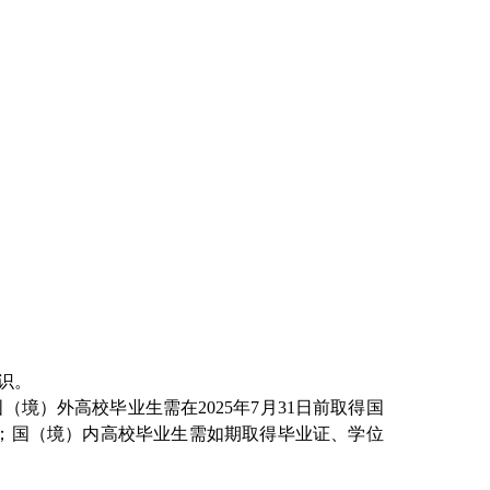
识。
国（境）外高校毕业生需在
2025
年
7
月
31
日前取得国
；国（境）内高校毕业生需如期取得毕业证、学位