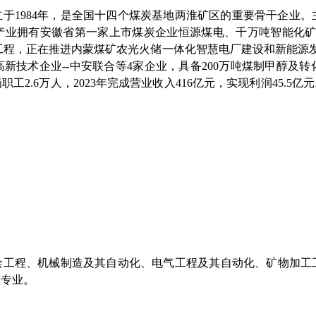
立于
1984
年，是全国十四个煤炭基地两淮矿区的重要骨干企业。
产业拥有安徽省第一家上市煤炭企业恒源煤电、千万吨智能化矿
工程，正在推进内蒙煤矿农光火储一体化智慧电厂建设和新能源
高新技术企业
--
中安联合等
4
家企业，具备
200
万吨煤制甲醇及转
岗职工
2.6
万人，
2023
年完成营业收入
416
亿元，实现利润
45.5
亿元
绘工程、机械制造及其自动化、电气工程及其自动化、矿物加工
等专业。