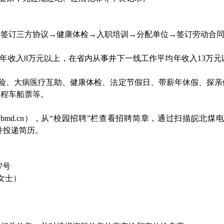
→签订三方协议→健康体检→入职培训→分配单位→签订劳动合
年收入
8
万元以上，在省内从事井下一线工作平均年收入
13
万元
害险、大病医疗互助、健康体检、法定节假日、带薪年休假、探
单程车船票等。
wbmd.cn
），从“校园招聘”栏查看招聘简章，通过扫描皖北煤
并投递简历。
7
号
女士）