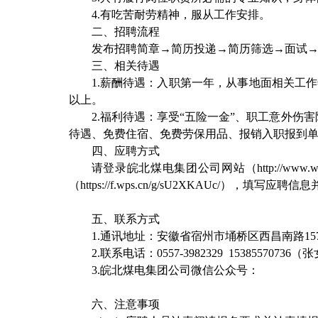
4.
有吃苦耐劳精神，服从工作安排。
二、招聘流程
发布招聘简章→简历投递→简历筛选→面试
三、相关待遇
1.
薪酬待遇：入职第一年，从事地面相关工作
以上。
2.
福利待遇：享受“五险一金”、职工意外伤
待遇、免费住宿、免费劳保用品、报销入职报到
四、应聘方式
请登录皖北煤电集团公司网站（
http://www.
（
https://f.wps.cn/g/sU2XKAUc/
），填写应聘信息
五、联系方式
1.
通讯地址：安徽省宿州市埇桥区西昌南路
15
2.
联系电话：
0557-3982329 15385570736
（张
3.
皖北煤电集团公司微信公众号：
六、注意事项